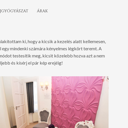
JGYÓGYÁSZAT
ÁRAK
akítottam ki, hogy a kicsik a kezelés alatt kellemesen,
ával egy mindenki számára kényelmes légkört teremt. A
módot testesítik meg, kicsit közelebb hozva azt a nem
jebb és kísérj el pár kép erejéig!