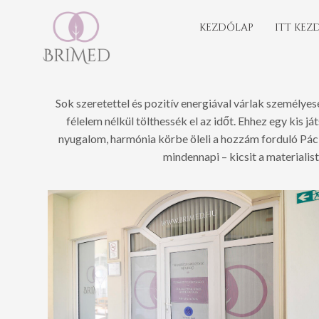
KEZDŐLAP
ITT KEZ
Sok szeretettel és pozitív energiával várlak személyes
félelem nélkül tölthessék el az időt. Ehhez egy kis 
nyugalom, harmónia körbe öleli a hozzám forduló Páci
mindennapi – kicsit a materialist