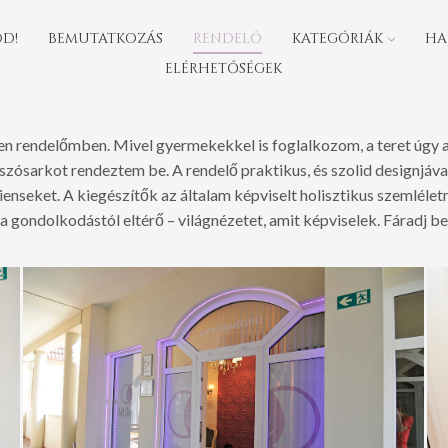
DD!
BEMUTATKOZÁS
RENDELŐ
KATEGÓRIÁK
HA
ELÉRHETŐSÉGEK
en rendelőmben. Mivel gyermekekkel is foglalkozom, a teret úgy al
játszósarkot rendeztem be. A rendelő praktikus, és szolid designj
enseket. A kiegészítők az általam képviselt holisztikus szemlélet
a gondolkodástól eltérő – világnézetet, amit képviselek. Fáradj bel